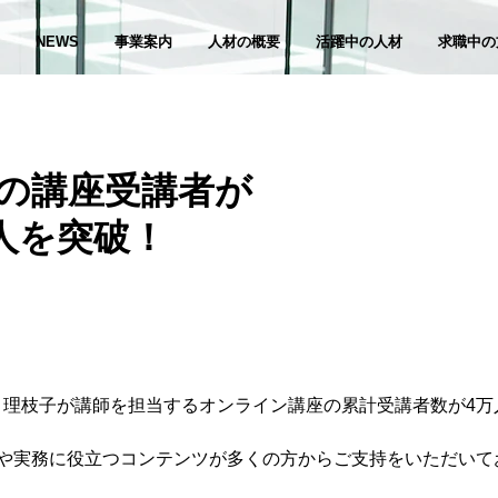
NEWS
事業案内
人材の概要
活躍中の人材
求職中の
yの講座受講者が
00人を突破！
三枝 理枝子が講師を担当するオンライン講座の累計受講者数が4
や実務に役立つコンテンツが多くの方からご支持をいただいて