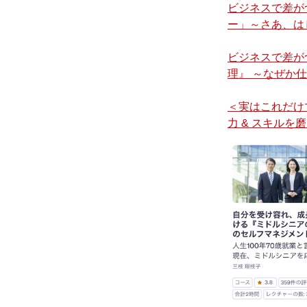
ビジネスで差が
ー」～さあ、は
ビジネスで差が
理』 ～なぜか
＜実はこれだけ
力 & スキルを