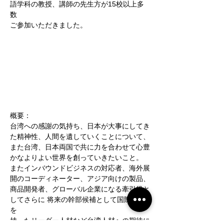
語学科の教授、講師の先生方が15校以上多
数
ご参加いただきました。
概要：
台湾への感謝の気持ち、日本が大事にしてき
た精神性、人間を遺していくことについて、
また台湾、日本両国で共に力を合わせて心豊
かなよりよい世界を創っていきたいこと。
またインバウンドビジネスの対応者、海外展
開のコーディネーター、アジア向けの製品、
商品開発者、グローバル企業になる牽引役と
してさらに 将来の幹部候補として国際感覚
を
持ったリーダー人材など台湾人材への期待に