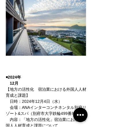
◾️
2024年
　12月
【
地方の活性化　宿泊業における外国人人材
育成と課題
】
　⽇時：2024年12⽉4⽇（水）
　会場：
ANAインターコンチネンタル別府リ
ゾート&スパ
（
別府市大字鉄輪499番地18
）
　内容：「
地方の活性化」宿泊業における外
国人人材育成と課題について